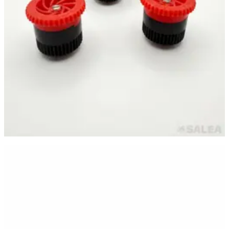
Самара
·
24 июня
Сопло веерное DUGALINE, форсунка PRO 12A для
дождевателя (спринклера), цвет темно-зеленый
80 ₽