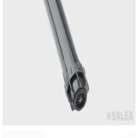
Самара
·
23 июня
Водяная розетка с ключом 3/4″, соединитель