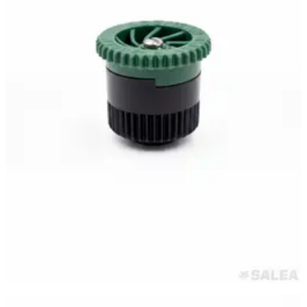
Самара
·
23 июня
Сопло веерное DUGALINE, форсунка PRO 15A для