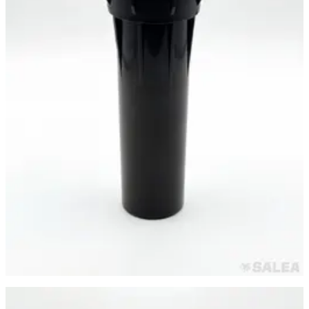
Самара
·
23 июня
Спринклер PROS-04 (Дождеватель/разбрызгиватель) для
полива с промывочным соплом, DUGALINE