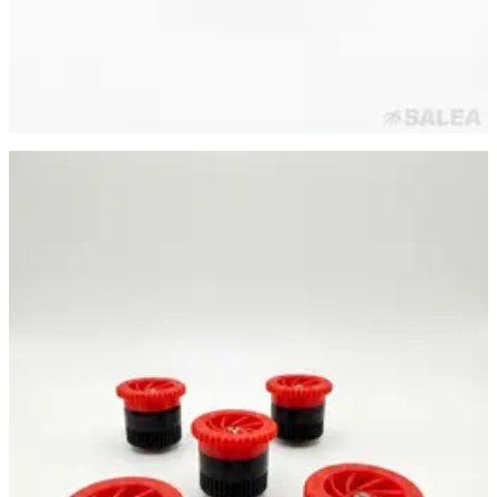
Самара
·
24 июня
Сопло веерное DUGALINE, форсунка PRO 10A для
дождевателя (спринклера), цвет красный
84 ₽