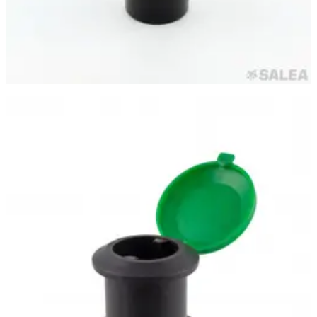
Самара
·
14 июня
Водяная розетка с ключом 3/4″, соединитель
быстросъемный, садовый гидрант, DUGALINE
600 ₽
На витрине