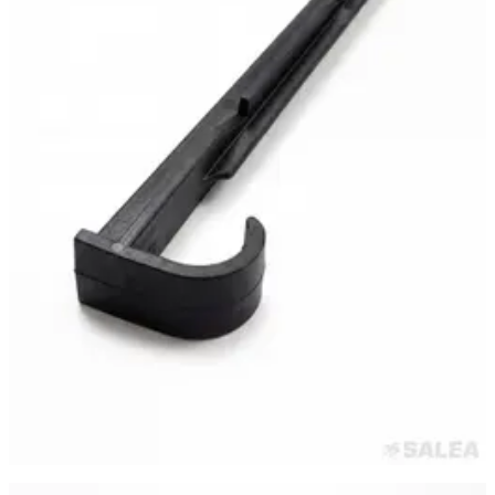
Самара
·
24 июня
Сопло веерное DUGALINE, форсунка PRO 8A для