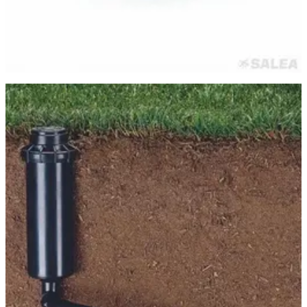
Самара
·
23 июня
Соединительное (гибкое) колено для дождевателя
DUGALINE, резьба 1/2″ х 3/4″, 30 см
153 ₽