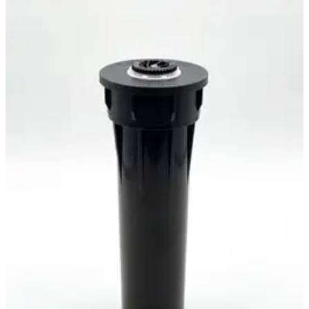
228 ₽
На витрине