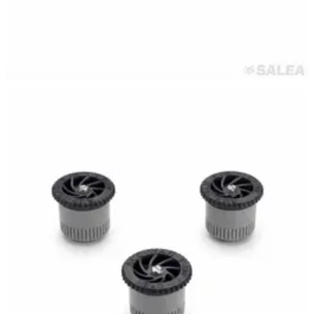
Самара
·
23 июня
Сопло веерное DUGALINE, форсунка PRO 17A для
дождевателя (спринклера), цвет серый
70 ₽