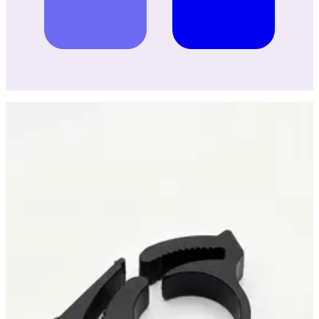
Хомут, клипса для трубки капельного полива 16 мм,
DUGALINE
11 ₽