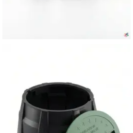
Самара
·
11 июня
Подземный короб бокс клапанный 10″ для клапанов полива
JUNIOR (Юниор), DUGALINE, 1 шт.
1 609 ₽