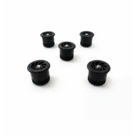
дождевателя (спринклера), цвет черный
70 ₽