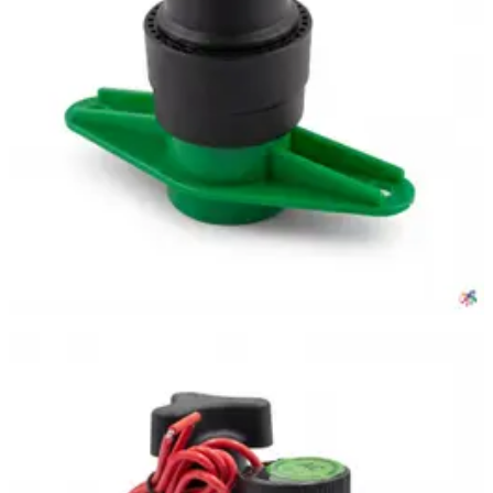
Москва
·
12 июня
Электромагнитный клапан управления поливом 1″, 24в,
DUGALINE, 1 шт.
3 206 ₽