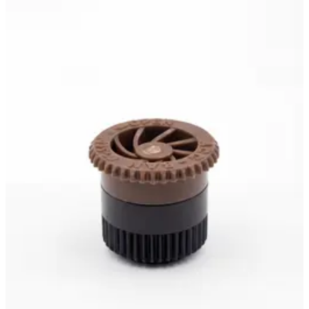
дождевателя (спринклера), цвет коричневый
90 ₽