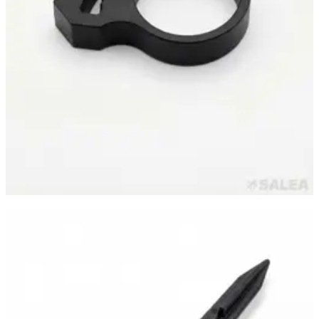
Самара
·
24 июня
Стойка-держатель для шланга капельного полива,
фиксированные колышки для шлангов 16-20 мм., 14,5 см
20 ₽