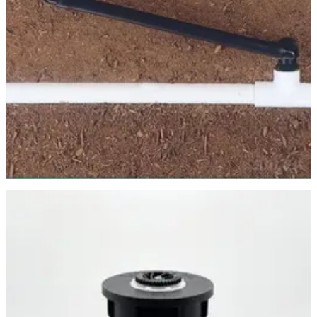
Самара
·
23 июня
Спринклер PROS-04 (Дождеватель/разбрызгиватель) для
полива с веерным соплом 17А (статический)
225 ₽