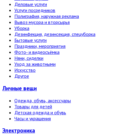
Деловые услуги
Услуги посредников
Полиграфия, наружная реклама
Вывоз мусора и вторсырья
Уборка
Дезинфекция, дезинсекция, спецуборка
Бытовые услуги
Праздники, мероприятия
Фото- и видеосъёмка
Няни, сиделки
Уход за животными
Искусство
Другое
Личные вещи
Одежда, обувь, аксессуары
Товары для детей
Детская одежда и обувь
Часы и украшения
Электро­ника