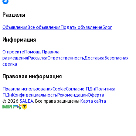
Разделы
Объявления
Все объявления
Подать объявление
Блог
Информация
О проекте
Помощь
Правила
размещения
Рассылка
Ответственность
Доставка
Безопасная
сделка
Правовая информация
Правила использования
Cookie
Согласие ПДн
Политика
ПДн
Конфиденциальность
Рекомендации
Оферта
©
2026
SALEA
.
Все права защищены
·
Карта сайта