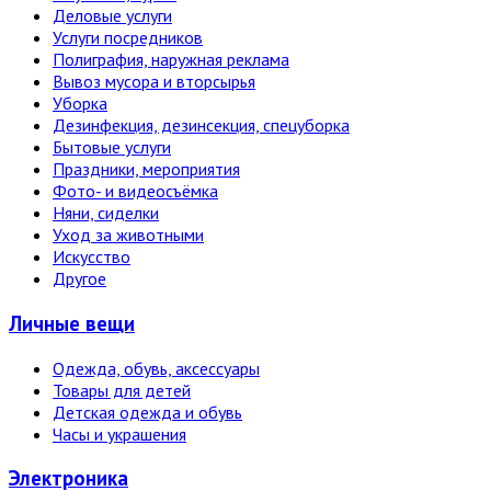
Деловые услуги
Услуги посредников
Полиграфия, наружная реклама
Вывоз мусора и вторсырья
Уборка
Дезинфекция, дезинсекция, спецуборка
Бытовые услуги
Праздники, мероприятия
Фото- и видеосъёмка
Няни, сиделки
Уход за животными
Искусство
Другое
Личные вещи
Одежда, обувь, аксессуары
Товары для детей
Детская одежда и обувь
Часы и украшения
Электро­ника