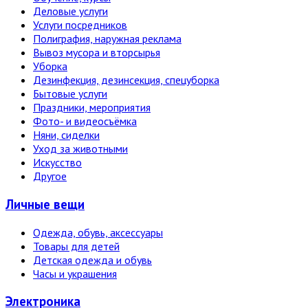
Деловые услуги
Услуги посредников
Полиграфия, наружная реклама
Вывоз мусора и вторсырья
Уборка
Дезинфекция, дезинсекция, спецуборка
Бытовые услуги
Праздники, мероприятия
Фото- и видеосъёмка
Няни, сиделки
Уход за животными
Искусство
Другое
Личные вещи
Одежда, обувь, аксессуары
Товары для детей
Детская одежда и обувь
Часы и украшения
Электро­ника