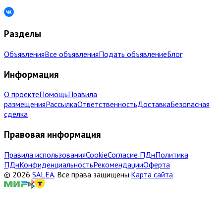
Разделы
Объявления
Все объявления
Подать объявление
Блог
Информация
О проекте
Помощь
Правила
размещения
Рассылка
Ответственность
Доставка
Безопасная
сделка
Правовая информация
Правила использования
Cookie
Согласие ПДн
Политика
ПДн
Конфиденциальность
Рекомендации
Оферта
©
2026
SALEA
.
Все права защищены
·
Карта сайта