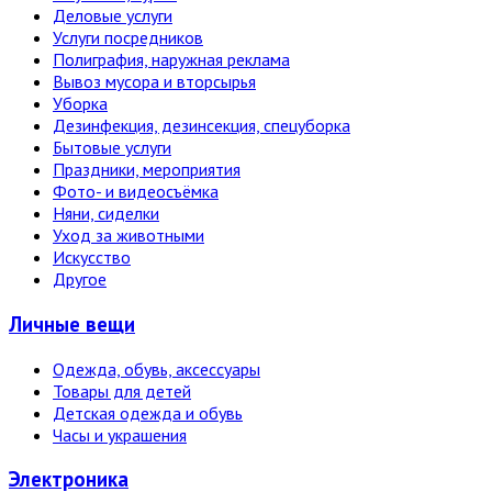
Деловые услуги
Услуги посредников
Полиграфия, наружная реклама
Вывоз мусора и вторсырья
Уборка
Дезинфекция, дезинсекция, спецуборка
Бытовые услуги
Праздники, мероприятия
Фото- и видеосъёмка
Няни, сиделки
Уход за животными
Искусство
Другое
Личные вещи
Одежда, обувь, аксессуары
Товары для детей
Детская одежда и обувь
Часы и украшения
Электро­ника