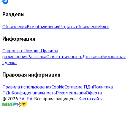
Разделы
Объявления
Все объявления
Подать объявление
Блог
Информация
О проекте
Помощь
Правила
размещения
Рассылка
Ответственность
Доставка
Безопасная
сделка
Правовая информация
Правила использования
Cookie
Согласие ПДн
Политика
ПДн
Конфиденциальность
Рекомендации
Оферта
©
2026
SALEA
.
Все права защищены
·
Карта сайта