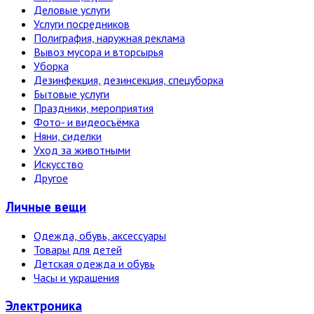
Деловые услуги
Услуги посредников
Полиграфия, наружная реклама
Вывоз мусора и вторсырья
Уборка
Дезинфекция, дезинсекция, спецуборка
Бытовые услуги
Праздники, мероприятия
Фото- и видеосъёмка
Няни, сиделки
Уход за животными
Искусство
Другое
Личные вещи
Одежда, обувь, аксессуары
Товары для детей
Детская одежда и обувь
Часы и украшения
Электро­ника