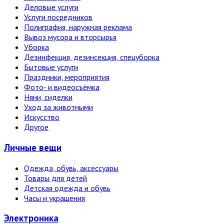
Деловые услуги
Услуги посредников
Полиграфия, наружная реклама
Вывоз мусора и вторсырья
Уборка
Дезинфекция, дезинсекция, спецуборка
Бытовые услуги
Праздники, мероприятия
Фото- и видеосъёмка
Няни, сиделки
Уход за животными
Искусство
Другое
Личные вещи
Одежда, обувь, аксессуары
Товары для детей
Детская одежда и обувь
Часы и украшения
Электро­ника