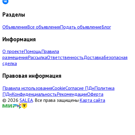
Разделы
Объявления
Все объявления
Подать объявление
Блог
Информация
О проекте
Помощь
Правила
размещения
Рассылка
Ответственность
Доставка
Безопасная
сделка
Правовая информация
Правила использования
Cookie
Согласие ПДн
Политика
ПДн
Конфиденциальность
Рекомендации
Оферта
©
2026
SALEA
.
Все права защищены
·
Карта сайта