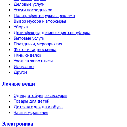
Деловые услуги
Услуги посредников
Полиграфия, наружная реклама
Вывоз мусора и вторсырья
Уборка
Дезинфекция, дезинсекция, спецуборка
Бытовые услуги
Праздники, мероприятия
Фото- и видеосъёмка
Няни, сиделки
Уход за животными
Искусство
Другое
Личные вещи
Одежда, обувь, аксессуары
Товары для детей
Детская одежда и обувь
Часы и украшения
Электро­ника