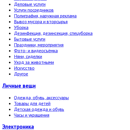
Деловые услуги
Услуги посредников
Полиграфия, наружная реклама
Вывоз мусора и вторсырья
Уборка
Дезинфекция, дезинсекция, спецуборка
Бытовые услуги
Праздники, мероприятия
Фото- и видеосъёмка
Няни, сиделки
Уход за животными
Искусство
Другое
Личные вещи
Одежда, обувь, аксессуары
Товары для детей
Детская одежда и обувь
Часы и украшения
Электро­ника