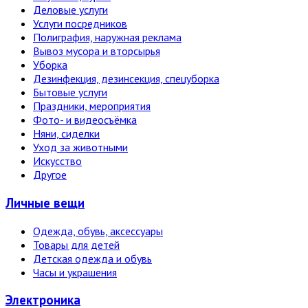
Деловые услуги
Услуги посредников
Полиграфия, наружная реклама
Вывоз мусора и вторсырья
Уборка
Дезинфекция, дезинсекция, спецуборка
Бытовые услуги
Праздники, мероприятия
Фото- и видеосъёмка
Няни, сиделки
Уход за животными
Искусство
Другое
Личные вещи
Одежда, обувь, аксессуары
Товары для детей
Детская одежда и обувь
Часы и украшения
Электро­ника