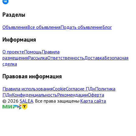
Разделы
Объявления
Все объявления
Подать объявление
Блог
Информация
О проекте
Помощь
Правила
размещения
Рассылка
Ответственность
Доставка
Безопасная
сделка
Правовая информация
Правила использования
Cookie
Согласие ПДн
Политика
ПДн
Конфиденциальность
Рекомендации
Оферта
©
2026
SALEA
.
Все права защищены
·
Карта сайта