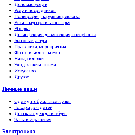
Деловые услуги
Услуги посредников
Полиграфия, наружная реклама
Вывоз мусора и вторсырья
Уборка
Дезинфекция, дезинсекция, спецуборка
Бытовые услуги
Праздники, мероприятия
Фото- и видеосъёмка
Няни, сиделки
Уход за животными
Искусство
Другое
Личные вещи
Одежда, обувь, аксессуары
Товары для детей
Детская одежда и обувь
Часы и украшения
Электро­ника