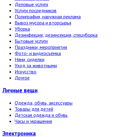
Деловые услуги
Услуги посредников
Полиграфия, наружная реклама
Вывоз мусора и вторсырья
Уборка
Дезинфекция, дезинсекция, спецуборка
Бытовые услуги
Праздники, мероприятия
Фото- и видеосъёмка
Няни, сиделки
Уход за животными
Искусство
Другое
Личные вещи
Одежда, обувь, аксессуары
Товары для детей
Детская одежда и обувь
Часы и украшения
Электро­ника