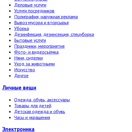
Деловые услуги
Услуги посредников
Полиграфия, наружная реклама
Вывоз мусора и вторсырья
Уборка
Дезинфекция, дезинсекция, спецуборка
Бытовые услуги
Праздники, мероприятия
Фото- и видеосъёмка
Няни, сиделки
Уход за животными
Искусство
Другое
Личные вещи
Одежда, обувь, аксессуары
Товары для детей
Детская одежда и обувь
Часы и украшения
Электро­ника