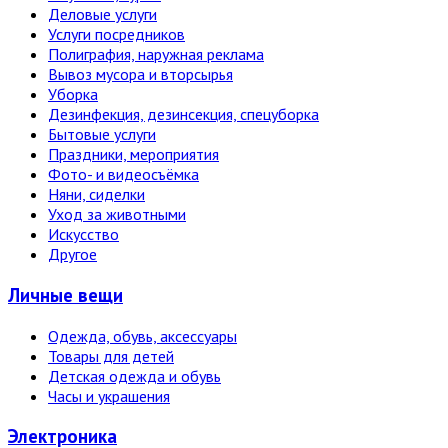
Деловые услуги
Услуги посредников
Полиграфия, наружная реклама
Вывоз мусора и вторсырья
Уборка
Дезинфекция, дезинсекция, спецуборка
Бытовые услуги
Праздники, мероприятия
Фото- и видеосъёмка
Няни, сиделки
Уход за животными
Искусство
Другое
Личные вещи
Одежда, обувь, аксессуары
Товары для детей
Детская одежда и обувь
Часы и украшения
Электро­ника