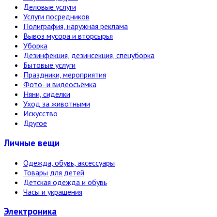
Деловые услуги
Услуги посредников
Полиграфия, наружная реклама
Вывоз мусора и вторсырья
Уборка
Дезинфекция, дезинсекция, спецуборка
Бытовые услуги
Праздники, мероприятия
Фото- и видеосъёмка
Няни, сиделки
Уход за животными
Искусство
Другое
Личные вещи
Одежда, обувь, аксессуары
Товары для детей
Детская одежда и обувь
Часы и украшения
Электро­ника