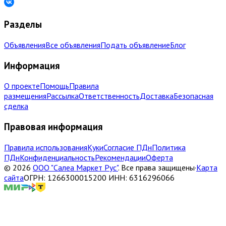
Разделы
Объявления
Все объявления
Подать объявление
Блог
Информация
О проекте
Помощь
Правила
размещения
Рассылка
Ответственность
Доставка
Безопасная
сделка
Правовая информация
Правила использования
Куки
Согласие ПДн
Политика
ПДн
Конфиденциальность
Рекомендации
Оферта
©
2026
ООО "Салеа Маркет Рус"
.
Все права защищены
·
Карта
сайта
ОГРН: 1266300015200 ИНН: 6316296066