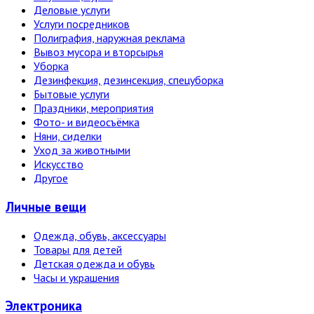
Деловые услуги
Услуги посредников
Полиграфия, наружная реклама
Вывоз мусора и вторсырья
Уборка
Дезинфекция, дезинсекция, спецуборка
Бытовые услуги
Праздники, мероприятия
Фото- и видеосъёмка
Няни, сиделки
Уход за животными
Искусство
Другое
Личные вещи
Одежда, обувь, аксессуары
Товары для детей
Детская одежда и обувь
Часы и украшения
Электро­ника