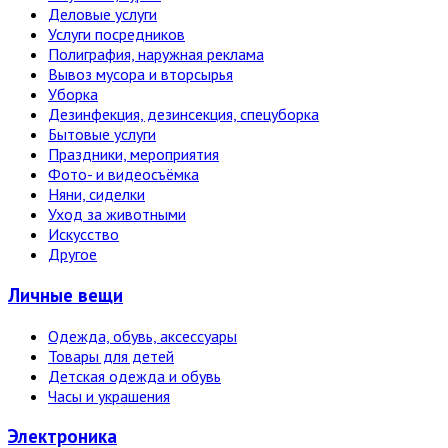
Деловые услуги
Услуги посредников
Полиграфия, наружная реклама
Вывоз мусора и вторсырья
Уборка
Дезинфекция, дезинсекция, спецуборка
Бытовые услуги
Праздники, мероприятия
Фото- и видеосъёмка
Няни, сиделки
Уход за животными
Искусство
Другое
Личные вещи
Одежда, обувь, аксессуары
Товары для детей
Детская одежда и обувь
Часы и украшения
Электро­ника