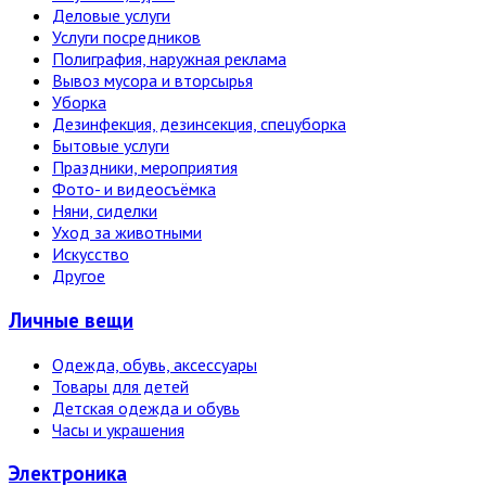
Деловые услуги
Услуги посредников
Полиграфия, наружная реклама
Вывоз мусора и вторсырья
Уборка
Дезинфекция, дезинсекция, спецуборка
Бытовые услуги
Праздники, мероприятия
Фото- и видеосъёмка
Няни, сиделки
Уход за животными
Искусство
Другое
Личные вещи
Одежда, обувь, аксессуары
Товары для детей
Детская одежда и обувь
Часы и украшения
Электро­ника