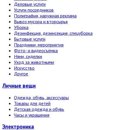
Деловые услуги
Услуги посредников
Полиграфия, наружная реклама
Вывоз мусора и вторсырья
Уборка
Дезинфекция, дезинсекция, спецуборка
Бытовые услуги
Праздники, мероприятия
Фото- и видеосъёмка
Няни, сиделки
Уход за животными
Искусство
Другое
Личные вещи
Одежда, обувь, аксессуары
Товары для детей
Детская одежда и обувь
Часы и украшения
Электро­ника