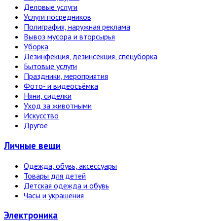
Деловые услуги
Услуги посредников
Полиграфия, наружная реклама
Вывоз мусора и вторсырья
Уборка
Дезинфекция, дезинсекция, спецуборка
Бытовые услуги
Праздники, мероприятия
Фото- и видеосъёмка
Няни, сиделки
Уход за животными
Искусство
Другое
Личные вещи
Одежда, обувь, аксессуары
Товары для детей
Детская одежда и обувь
Часы и украшения
Электро­ника