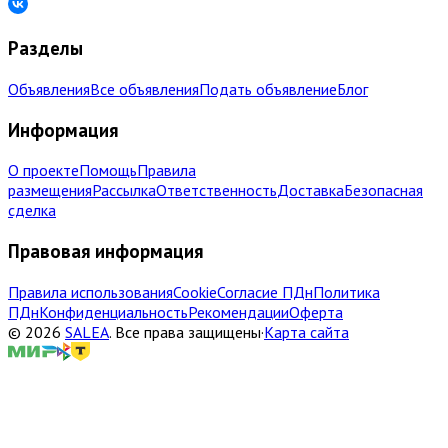
Разделы
Объявления
Все объявления
Подать объявление
Блог
Информация
О проекте
Помощь
Правила
размещения
Рассылка
Ответственность
Доставка
Безопасная
сделка
Правовая информация
Правила использования
Cookie
Согласие ПДн
Политика
ПДн
Конфиденциальность
Рекомендации
Оферта
©
2026
SALEA
.
Все права защищены
·
Карта сайта