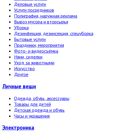
Деловые услуги
Услуги посредников
Полиграфия, наружная реклама
Вывоз мусора и вторсырья
Уборка
Дезинфекция, дезинсекция, спецуборка
Бытовые услуги
Праздники, мероприятия
Фото- и видеосъёмка
Няни, сиделки
Уход за животными
Искусство
Другое
Личные вещи
Одежда, обувь, аксессуары
Товары для детей
Детская одежда и обувь
Часы и украшения
Электро­ника