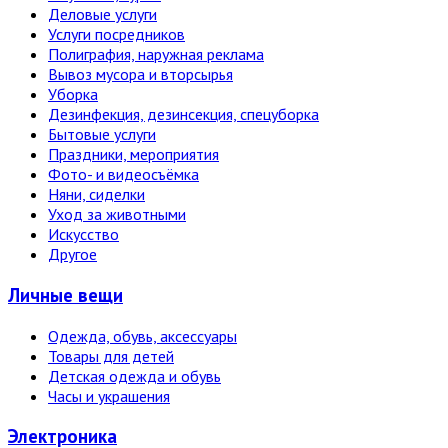
Деловые услуги
Услуги посредников
Полиграфия, наружная реклама
Вывоз мусора и вторсырья
Уборка
Дезинфекция, дезинсекция, спецуборка
Бытовые услуги
Праздники, мероприятия
Фото- и видеосъёмка
Няни, сиделки
Уход за животными
Искусство
Другое
Личные вещи
Одежда, обувь, аксессуары
Товары для детей
Детская одежда и обувь
Часы и украшения
Электро­ника