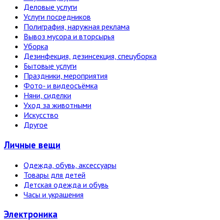
Деловые услуги
Услуги посредников
Полиграфия, наружная реклама
Вывоз мусора и вторсырья
Уборка
Дезинфекция, дезинсекция, спецуборка
Бытовые услуги
Праздники, мероприятия
Фото- и видеосъёмка
Няни, сиделки
Уход за животными
Искусство
Другое
Личные вещи
Одежда, обувь, аксессуары
Товары для детей
Детская одежда и обувь
Часы и украшения
Электро­ника