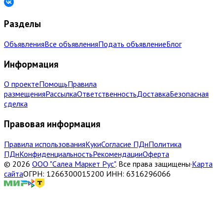
Разделы
Объявления
Все объявления
Подать объявление
Блог
Информация
О проекте
Помощь
Правила
размещения
Рассылка
Ответственность
Доставка
Безопасная
сделка
Правовая информация
Правила использования
Куки
Согласие ПДн
Политика
ПДн
Конфиденциальность
Рекомендации
Оферта
©
2026
ООО "Салеа Маркет Рус"
.
Все права защищены
·
Карта
сайта
ОГРН: 1266300015200 ИНН: 6316296066