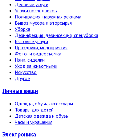
Деловые услуги
Услуги посредников
Полиграфия, наружная реклама
Вывоз мусора и вторсырья
Уборка
Дезинфекция, дезинсекция, спецуборка
Бытовые услуги
Праздники, мероприятия
Фото- и видеосъёмка
Няни, сиделки
Уход за животными
Искусство
Другое
Личные вещи
Одежда, обувь, аксессуары
Товары для детей
Детская одежда и обувь
Часы и украшения
Электро­ника