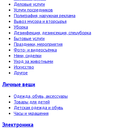
Деловые услуги
Услуги посредников
Полиграфия, наружная реклама
Вывоз мусора и вторсырья
Уборка
Дезинфекция, дезинсекция, спецуборка
Бытовые услуги
Праздники, мероприятия
Фото- и видеосъёмка
Няни, сиделки
Уход за животными
Искусство
Другое
Личные вещи
Одежда, обувь, аксессуары
Товары для детей
Детская одежда и обувь
Часы и украшения
Электро­ника