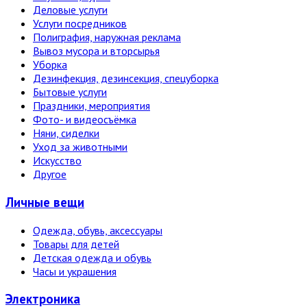
Деловые услуги
Услуги посредников
Полиграфия, наружная реклама
Вывоз мусора и вторсырья
Уборка
Дезинфекция, дезинсекция, спецуборка
Бытовые услуги
Праздники, мероприятия
Фото- и видеосъёмка
Няни, сиделки
Уход за животными
Искусство
Другое
Личные вещи
Одежда, обувь, аксессуары
Товары для детей
Детская одежда и обувь
Часы и украшения
Электро­ника