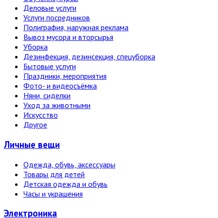
Деловые услуги
Услуги посредников
Полиграфия, наружная реклама
Вывоз мусора и вторсырья
Уборка
Дезинфекция, дезинсекция, спецуборка
Бытовые услуги
Праздники, мероприятия
Фото- и видеосъёмка
Няни, сиделки
Уход за животными
Искусство
Другое
Личные вещи
Одежда, обувь, аксессуары
Товары для детей
Детская одежда и обувь
Часы и украшения
Электро­ника