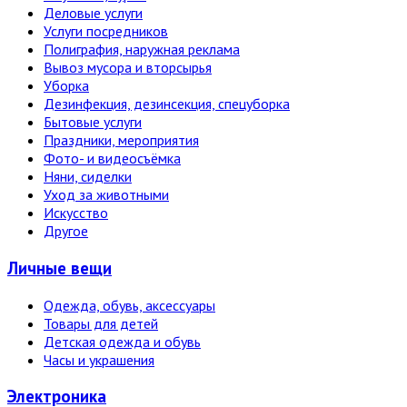
Деловые услуги
Услуги посредников
Полиграфия, наружная реклама
Вывоз мусора и вторсырья
Уборка
Дезинфекция, дезинсекция, спецуборка
Бытовые услуги
Праздники, мероприятия
Фото- и видеосъёмка
Няни, сиделки
Уход за животными
Искусство
Другое
Личные вещи
Одежда, обувь, аксессуары
Товары для детей
Детская одежда и обувь
Часы и украшения
Электро­ника