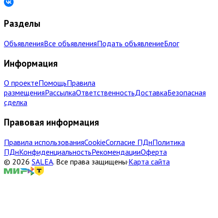
Разделы
Объявления
Все объявления
Подать объявление
Блог
Информация
О проекте
Помощь
Правила
размещения
Рассылка
Ответственность
Доставка
Безопасная
сделка
Правовая информация
Правила использования
Cookie
Согласие ПДн
Политика
ПДн
Конфиденциальность
Рекомендации
Оферта
©
2026
SALEA
.
Все права защищены
·
Карта сайта