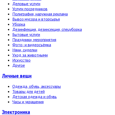
Деловые услуги
Услуги посредников
Полиграфия, наружная реклама
Вывоз мусора и вторсырья
Уборка
Дезинфекция, дезинсекция, спецуборка
Бытовые услуги
Праздники, мероприятия
Фото- и видеосъёмка
Няни, сиделки
Уход за животными
Искусство
Другое
Личные вещи
Одежда, обувь, аксессуары
Товары для детей
Детская одежда и обувь
Часы и украшения
Электро­ника