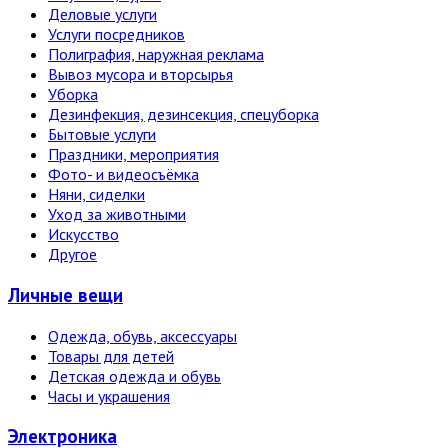
Деловые услуги
Услуги посредников
Полиграфия, наружная реклама
Вывоз мусора и вторсырья
Уборка
Дезинфекция, дезинсекция, спецуборка
Бытовые услуги
Праздники, мероприятия
Фото- и видеосъёмка
Няни, сиделки
Уход за животными
Искусство
Другое
Личные вещи
Одежда, обувь, аксессуары
Товары для детей
Детская одежда и обувь
Часы и украшения
Электро­ника