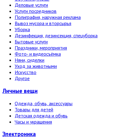
Деловые услуги
Услуги посредников
Полиграфия, наружная реклама
Вывоз мусора и вторсырья
Уборка
Дезинфекция, дезинсекция, спецуборка
Бытовые услуги
Праздники, мероприятия
Фото- и видеосъёмка
Няни, сиделки
Уход за животными
Искусство
Другое
Личные вещи
Одежда, обувь, аксессуары
Товары для детей
Детская одежда и обувь
Часы и украшения
Электро­ника