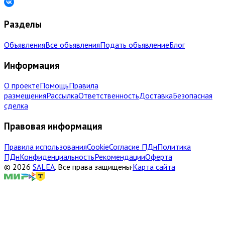
Разделы
Объявления
Все объявления
Подать объявление
Блог
Информация
О проекте
Помощь
Правила
размещения
Рассылка
Ответственность
Доставка
Безопасная
сделка
Правовая информация
Правила использования
Cookie
Согласие ПДн
Политика
ПДн
Конфиденциальность
Рекомендации
Оферта
©
2026
SALEA
.
Все права защищены
·
Карта сайта