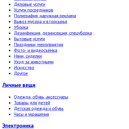
Деловые услуги
Услуги посредников
Полиграфия, наружная реклама
Вывоз мусора и вторсырья
Уборка
Дезинфекция, дезинсекция, спецуборка
Бытовые услуги
Праздники, мероприятия
Фото- и видеосъёмка
Няни, сиделки
Уход за животными
Искусство
Другое
Личные вещи
Одежда, обувь, аксессуары
Товары для детей
Детская одежда и обувь
Часы и украшения
Электро­ника