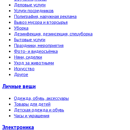
Деловые услуги
Услуги посредников
Полиграфия, наружная реклама
Вывоз мусора и вторсырья
Уборка
Дезинфекция, дезинсекция, спецуборка
Бытовые услуги
Праздники, мероприятия
Фото- и видеосъёмка
Няни, сиделки
Уход за животными
Искусство
Другое
Личные вещи
Одежда, обувь, аксессуары
Товары для детей
Детская одежда и обувь
Часы и украшения
Электро­ника