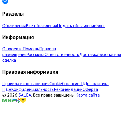
Разделы
Объявления
Все объявления
Подать объявление
Блог
Информация
О проекте
Помощь
Правила
размещения
Рассылка
Ответственность
Доставка
Безопасная
сделка
Правовая информация
Правила использования
Cookie
Согласие ПДн
Политика
ПДн
Конфиденциальность
Рекомендации
Оферта
©
2026
SALEA
.
Все права защищены
·
Карта сайта