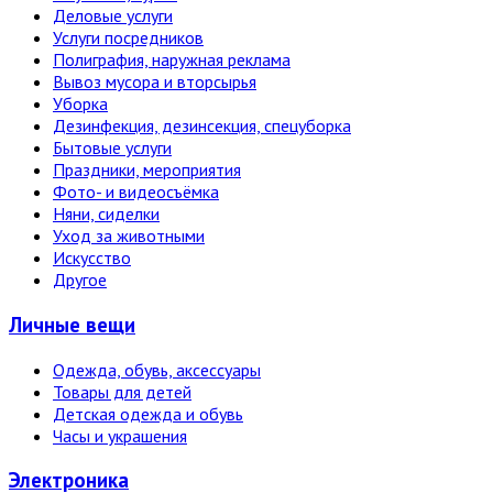
Деловые услуги
Услуги посредников
Полиграфия, наружная реклама
Вывоз мусора и вторсырья
Уборка
Дезинфекция, дезинсекция, спецуборка
Бытовые услуги
Праздники, мероприятия
Фото- и видеосъёмка
Няни, сиделки
Уход за животными
Искусство
Другое
Личные вещи
Одежда, обувь, аксессуары
Товары для детей
Детская одежда и обувь
Часы и украшения
Электро­ника