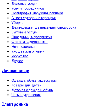
Деловые услуги
Услуги посредников
Полиграфия, наружная реклама
Вывоз мусора и вторсырья
Уборка
Дезинфекция, дезинсекция, спецуборка
Бытовые услуги
Праздники, мероприятия
Фото- и видеосъёмка
Няни, сиделки
Уход за животными
Искусство
Другое
Личные вещи
Одежда, обувь, аксессуары
Товары для детей
Детская одежда и обувь
Часы и украшения
Электро­ника