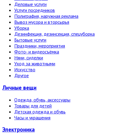
Деловые услуги
Услуги посредников
Полиграфия, наружная реклама
Вывоз мусора и вторсырья
Уборка
Дезинфекция, дезинсекция, спецуборка
Бытовые услуги
Праздники, мероприятия
Фото- и видеосъёмка
Няни, сиделки
Уход за животными
Искусство
Другое
Личные вещи
Одежда, обувь, аксессуары
Товары для детей
Детская одежда и обувь
Часы и украшения
Электро­ника