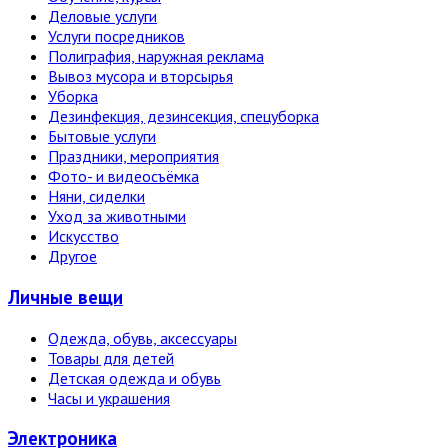
Деловые услуги
Услуги посредников
Полиграфия, наружная реклама
Вывоз мусора и вторсырья
Уборка
Дезинфекция, дезинсекция, спецуборка
Бытовые услуги
Праздники, мероприятия
Фото- и видеосъёмка
Няни, сиделки
Уход за животными
Искусство
Другое
Личные вещи
Одежда, обувь, аксессуары
Товары для детей
Детская одежда и обувь
Часы и украшения
Электро­ника