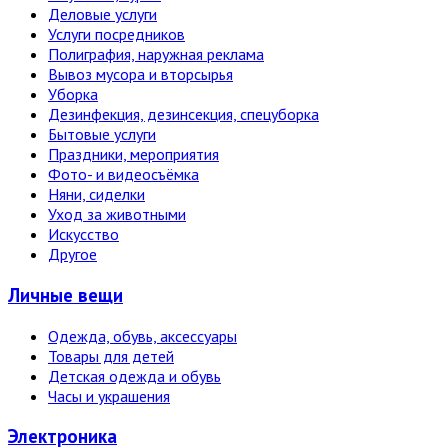
Деловые услуги
Услуги посредников
Полиграфия, наружная реклама
Вывоз мусора и вторсырья
Уборка
Дезинфекция, дезинсекция, спецуборка
Бытовые услуги
Праздники, мероприятия
Фото- и видеосъёмка
Няни, сиделки
Уход за животными
Искусство
Другое
Личные вещи
Одежда, обувь, аксессуары
Товары для детей
Детская одежда и обувь
Часы и украшения
Электро­ника