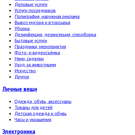
Деловые услуги
Услуги посредников
Полиграфия, наружная реклама
Вывоз мусора и вторсырья
Уборка
Дезинфекция, дезинсекция, спецуборка
Бытовые услуги
Праздники, мероприятия
Фото- и видеосъёмка
Няни, сиделки
Уход за животными
Искусство
Другое
Личные вещи
Одежда, обувь, аксессуары
Товары для детей
Детская одежда и обувь
Часы и украшения
Электро­ника