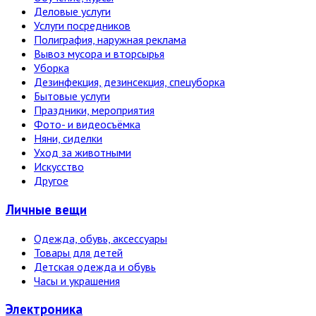
Деловые услуги
Услуги посредников
Полиграфия, наружная реклама
Вывоз мусора и вторсырья
Уборка
Дезинфекция, дезинсекция, спецуборка
Бытовые услуги
Праздники, мероприятия
Фото- и видеосъёмка
Няни, сиделки
Уход за животными
Искусство
Другое
Личные вещи
Одежда, обувь, аксессуары
Товары для детей
Детская одежда и обувь
Часы и украшения
Электро­ника