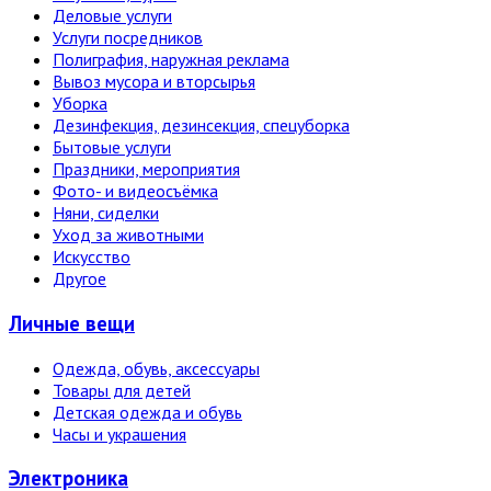
Деловые услуги
Услуги посредников
Полиграфия, наружная реклама
Вывоз мусора и вторсырья
Уборка
Дезинфекция, дезинсекция, спецуборка
Бытовые услуги
Праздники, мероприятия
Фото- и видеосъёмка
Няни, сиделки
Уход за животными
Искусство
Другое
Личные вещи
Одежда, обувь, аксессуары
Товары для детей
Детская одежда и обувь
Часы и украшения
Электро­ника