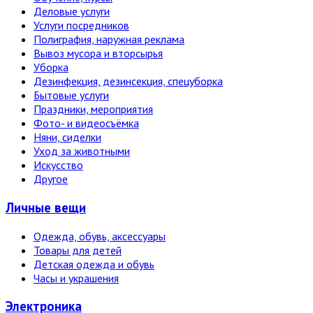
Деловые услуги
Услуги посредников
Полиграфия, наружная реклама
Вывоз мусора и вторсырья
Уборка
Дезинфекция, дезинсекция, спецуборка
Бытовые услуги
Праздники, мероприятия
Фото- и видеосъёмка
Няни, сиделки
Уход за животными
Искусство
Другое
Личные вещи
Одежда, обувь, аксессуары
Товары для детей
Детская одежда и обувь
Часы и украшения
Электро­ника