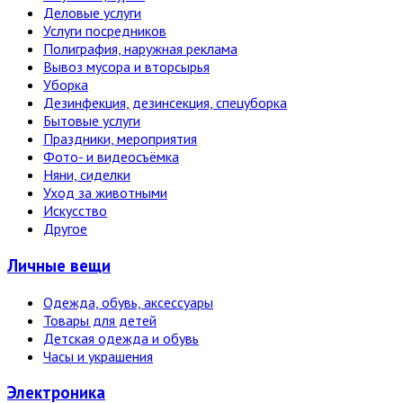
Деловые услуги
Услуги посредников
Полиграфия, наружная реклама
Вывоз мусора и вторсырья
Уборка
Дезинфекция, дезинсекция, спецуборка
Бытовые услуги
Праздники, мероприятия
Фото- и видеосъёмка
Няни, сиделки
Уход за животными
Искусство
Другое
Личные вещи
Одежда, обувь, аксессуары
Товары для детей
Детская одежда и обувь
Часы и украшения
Электро­ника