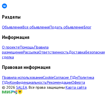
Разделы
Объявления
Все объявления
Подать объявление
Блог
Информация
О проекте
Помощь
Правила
размещения
Рассылка
Ответственность
Доставка
Безопасная
сделка
Правовая информация
Правила использования
Cookie
Согласие ПДн
Политика
ПДн
Конфиденциальность
Рекомендации
Оферта
©
2026
SALEA
.
Все права защищены
·
Карта сайта