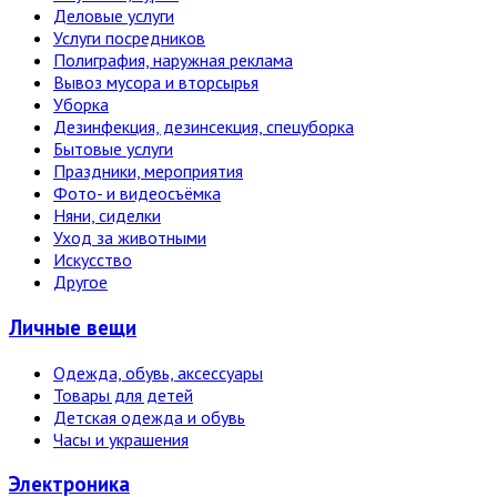
Деловые услуги
Услуги посредников
Полиграфия, наружная реклама
Вывоз мусора и вторсырья
Уборка
Дезинфекция, дезинсекция, спецуборка
Бытовые услуги
Праздники, мероприятия
Фото- и видеосъёмка
Няни, сиделки
Уход за животными
Искусство
Другое
Личные вещи
Одежда, обувь, аксессуары
Товары для детей
Детская одежда и обувь
Часы и украшения
Электро­ника