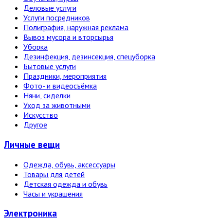
Деловые услуги
Услуги посредников
Полиграфия, наружная реклама
Вывоз мусора и вторсырья
Уборка
Дезинфекция, дезинсекция, спецуборка
Бытовые услуги
Праздники, мероприятия
Фото- и видеосъёмка
Няни, сиделки
Уход за животными
Искусство
Другое
Личные вещи
Одежда, обувь, аксессуары
Товары для детей
Детская одежда и обувь
Часы и украшения
Электро­ника