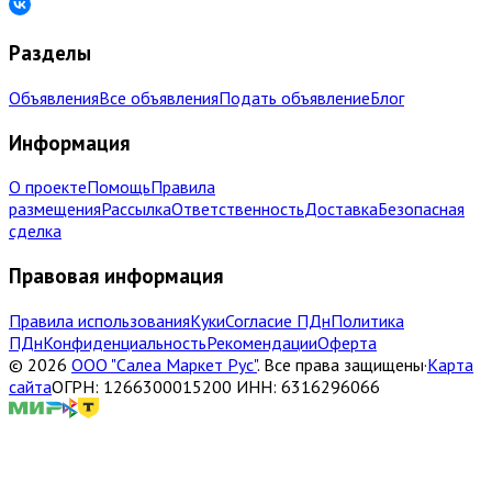
Разделы
Объявления
Все объявления
Подать объявление
Блог
Информация
О проекте
Помощь
Правила
размещения
Рассылка
Ответственность
Доставка
Безопасная
сделка
Правовая информация
Правила использования
Куки
Согласие ПДн
Политика
ПДн
Конфиденциальность
Рекомендации
Оферта
©
2026
ООО "Салеа Маркет Рус"
.
Все права защищены
·
Карта
сайта
ОГРН: 1266300015200 ИНН: 6316296066