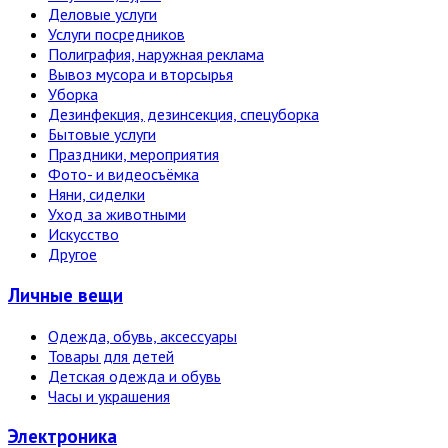
Деловые услуги
Услуги посредников
Полиграфия, наружная реклама
Вывоз мусора и вторсырья
Уборка
Дезинфекция, дезинсекция, спецуборка
Бытовые услуги
Праздники, мероприятия
Фото- и видеосъёмка
Няни, сиделки
Уход за животными
Искусство
Другое
Личные вещи
Одежда, обувь, аксессуары
Товары для детей
Детская одежда и обувь
Часы и украшения
Электро­ника