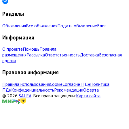
Разделы
Объявления
Все объявления
Подать объявление
Блог
Информация
О проекте
Помощь
Правила
размещения
Рассылка
Ответственность
Доставка
Безопасная
сделка
Правовая информация
Правила использования
Cookie
Согласие ПДн
Политика
ПДн
Конфиденциальность
Рекомендации
Оферта
©
2026
SALEA
.
Все права защищены
·
Карта сайта