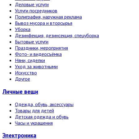
Деловые услуги
Услуги посредников
Полиграфия, наружная реклама
Вывоз мусора и вторсырья
Уборка
Дезинфекция, дезинсекция, спецуборка
Бытовые услуги
Праздники, мероприятия
Фото- и видеосъёмка
Няни, сиделки
Уход за животными
Искусство
Другое
Личные вещи
Одежда, обувь, аксессуары
Товары для детей
Детская одежда и обувь
Часы и украшения
Электро­ника