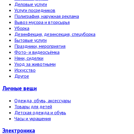
Деловые услуги
Услуги посредников
Полиграфия, наружная реклама
Вывоз мусора и вторсырья
Уборка
Дезинфекция, дезинсекция, спецуборка
Бытовые услуги
Праздники, мероприятия
Фото- и видеосъёмка
Няни, сиделки
Уход за животными
Искусство
Другое
Личные вещи
Одежда, обувь, аксессуары
Товары для детей
Детская одежда и обувь
Часы и украшения
Электро­ника