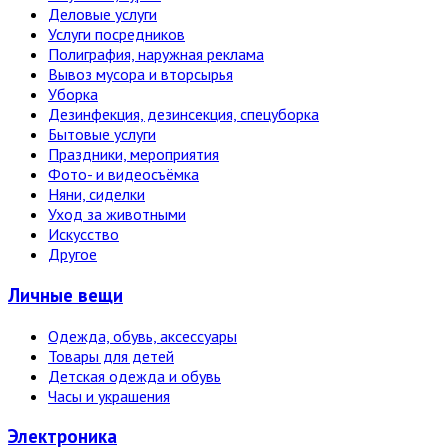
Деловые услуги
Услуги посредников
Полиграфия, наружная реклама
Вывоз мусора и вторсырья
Уборка
Дезинфекция, дезинсекция, спецуборка
Бытовые услуги
Праздники, мероприятия
Фото- и видеосъёмка
Няни, сиделки
Уход за животными
Искусство
Другое
Личные вещи
Одежда, обувь, аксессуары
Товары для детей
Детская одежда и обувь
Часы и украшения
Электро­ника