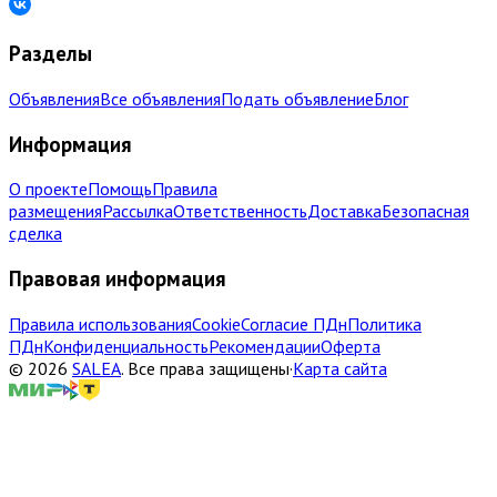
Разделы
Объявления
Все объявления
Подать объявление
Блог
Информация
О проекте
Помощь
Правила
размещения
Рассылка
Ответственность
Доставка
Безопасная
сделка
Правовая информация
Правила использования
Cookie
Согласие ПДн
Политика
ПДн
Конфиденциальность
Рекомендации
Оферта
©
2026
SALEA
.
Все права защищены
·
Карта сайта