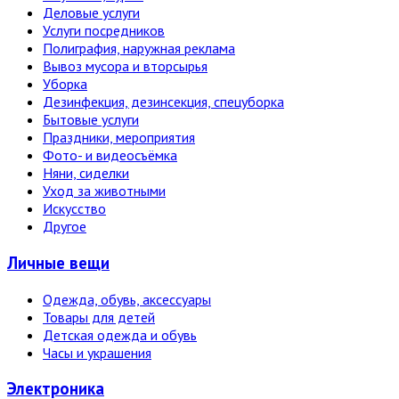
Деловые услуги
Услуги посредников
Полиграфия, наружная реклама
Вывоз мусора и вторсырья
Уборка
Дезинфекция, дезинсекция, спецуборка
Бытовые услуги
Праздники, мероприятия
Фото- и видеосъёмка
Няни, сиделки
Уход за животными
Искусство
Другое
Личные вещи
Одежда, обувь, аксессуары
Товары для детей
Детская одежда и обувь
Часы и украшения
Электро­ника